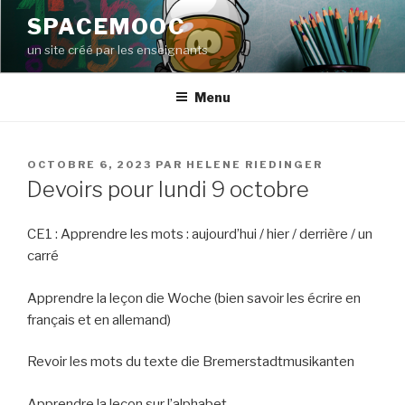
Aller
SPACEMOOC
au
un site créé par les enseignants
contenu
principal
Menu
PUBLIÉ
OCTOBRE 6, 2023
PAR
HELENE RIEDINGER
LE
Devoirs pour lundi 9 octobre
CE1 : Apprendre les mots : aujourd’hui / hier / derrière / un
carré
Apprendre la leçon die Woche (bien savoir les écrire en
français et en allemand)
Revoir les mots du texte die Bremerstadtmusikanten
Apprendre la leçon sur l’alphabet