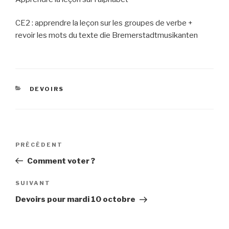
CE2 : apprendre la leçon sur les groupes de verbe +
revoir les mots du texte die Bremerstadtmusikanten
CATÉGORIES
DEVOIRS
Navigation
Article
PRÉCÉDENT
de
précédent
Comment voter ?
l’article
Article
SUIVANT
suivant
Devoirs pour mardi 10 octobre