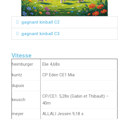
gagnant kinball C2
gagnant kinball C3
Vitesse
heimburger
Elie 4,68s
kuntz
CP Eden CE1 Mia
dupuis
CP/CE1: 5,28s (Gabin et Thibault) –
keusch
40m
meyer
ALLALI Jessim 9,18 s