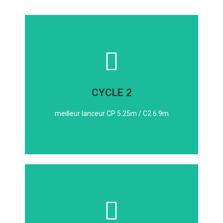
ADLENE
Classe de Mme Keusch Wieser:
CYCLE 2
Classe de Mme Christophe : EMIR
meilleurs lanceurs
meilleur lanceur CP 5.25m / C2 6.9m
PAUL SONG