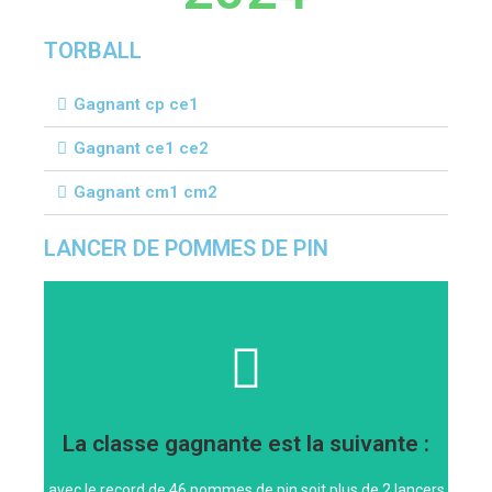
TORBALL
Gagnant cp ce1
Gagnant ce1 ce2
Gagnant cm1 cm2
LANCER DE POMMES DE PIN
Bravo à tous
La classe gagnante est la suivante :
avec le record de 46 pommes de pin soit plus de 2 lancers