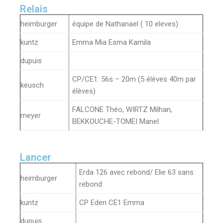
Relais
heimburger
équipe de Nathanael ( 10 eleves)
kuntz
Emma Mia Esma Kamila
dupuis
CP/CE1: 56s – 20m (5 élèves 40m par
keusch
élèves)
FALCONE Théo, WIRTZ Milhan,
meyer
BEKKOUCHE-TOMEI Manel
Lancer
Erda 126 avec rebond/ Elie 63 sans
heimburger
rebond
kuntz
CP Eden CE1 Emma
dupuis