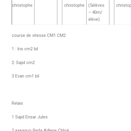
christophe
christophe
(5élèves
christo
– 40m/
élève)
course de vitesse CM1 CM2
1 : Iris cm2 bil
2: Sajid cm2
3 Evan cm1 bil
Relais
1 Sajid Ensar Jules
2 exeaquo Reda Adlene Chloé