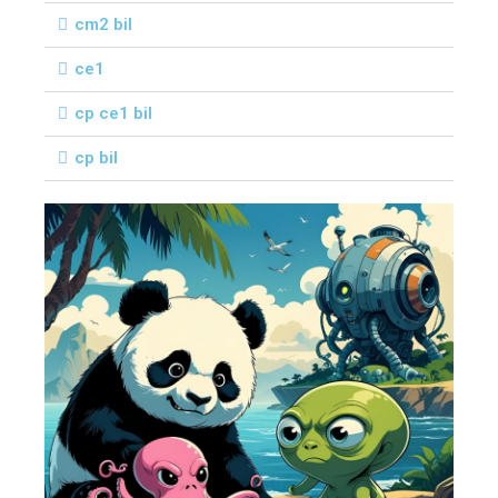
cm2 bil
ce1
cp ce1 bil
cp bil