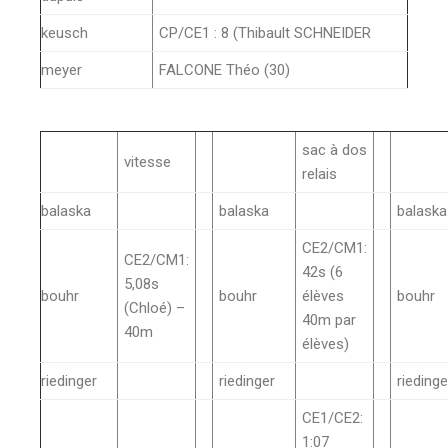
keusch
CP/CE1 : 8 (Thibault SCHNEIDER
meyer
FALCONE Théo (30)
sac à dos
vitesse
relais
balaska
balaska
balaska
CE2/CM1:
CE2/CM1:
42s (6
5,08s
bouhr
bouhr
élèves
bouhr
(Chloé) –
40m par
40m
élèves)
riedinger
riedinger
riedinge
CE1/CE2:
1:07