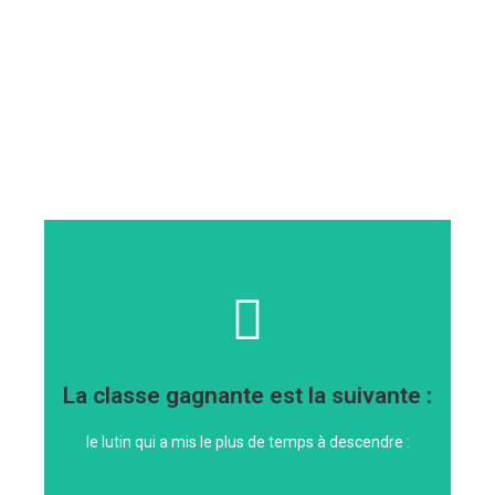
KUNTZ
La classe gagnante est la suivante :
Classe de Mme
le lutin qui a mis le plus de temps à descendre :