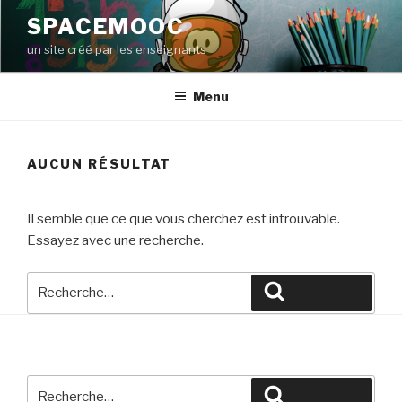
Aller
SPACEMOOC
au
un site créé par les enseignants
contenu
principal
Menu
AUCUN RÉSULTAT
Il semble que ce que vous cherchez est introuvable.
Essayez avec une recherche.
Recherche
Recherche
pour
:
Recherche
Recherche