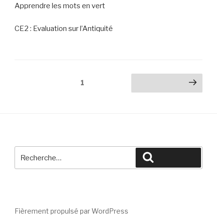
Apprendre les mots en vert
CE2 : Evaluation sur l’Antiquité
Navigation
Page
1
Page suivante
des
articles
Recherche
Recherche
pour
:
Fièrement propulsé par WordPress