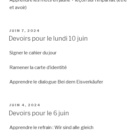
Apprendre les mots en jaune + leçon sur l’imparfait (être
et avoir)
PUBLIÉ
JUIN 7, 2024
LE
Devoirs pour le lundi 10 juin
Signer le cahier du jour
Ramener la carte d’identité
Apprendre le dialogue Bei dem Eisverkäufer
PUBLIÉ
JUIN 4, 2024
LE
Devoirs pour le 6 juin
Apprendre le refrain : Wir sind alle gleich