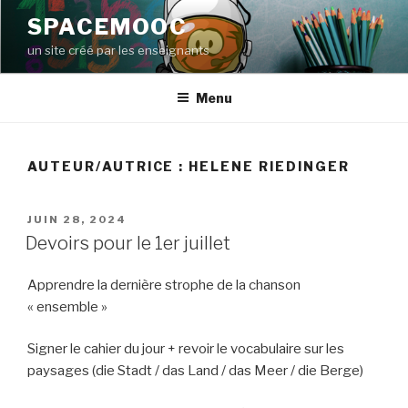
Aller
SPACEMOOC
au
un site créé par les enseignants
contenu
principal
Menu
AUTEUR/AUTRICE :
HELENE RIEDINGER
PUBLIÉ
JUIN 28, 2024
LE
Devoirs pour le 1er juillet
Apprendre la dernière strophe de la chanson
« ensemble »
Signer le cahier du jour + revoir le vocabulaire sur les
paysages (die Stadt / das Land / das Meer / die Berge)