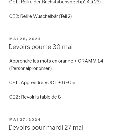
CE1 : Relire der Buchstabenvogel (p14 à 23)
CE2: Relire Wuschelbär (Teil 2)
PUBLIÉ
MAI 28, 2024
LE
Devoirs pour le 30 mai
Apprendre les mots en orange + GRAMM 14
(Personalpronomen)
CE1 : Apprendre VOC 1 + GEO 6
CE2 : Revoir la table de 8
PUBLIÉ
MAI 27, 2024
LE
Devoirs pour mardi 27 mai