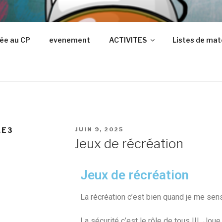
OC
ée au CP
evenement
ACTIVITES
Listes de mat
ts
LE3
JUIN 9, 2025
Jeux de récréation
Jeux de récréation
La récréation c’est bien quand je me sen
La sécurité c’est le rôle de tous !!! Jo