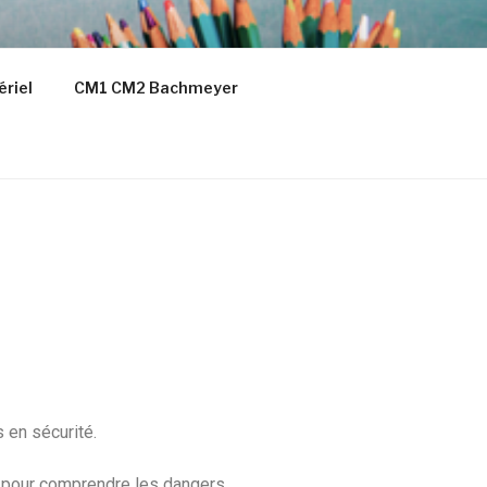
ériel
CM1 CM2 Bachmeyer
s en sécurité.
ue pour comprendre les dangers