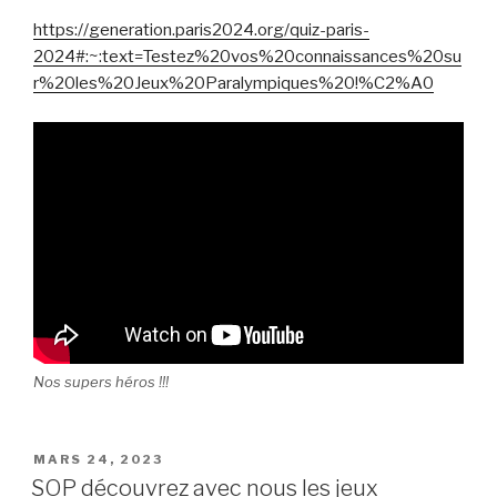
https://generation.paris2024.org/quiz-paris-
2024#:~:text=Testez%20vos%20connaissances%20su
r%20les%20Jeux%20Paralympiques%20!%C2%A0
Nos supers héros !!!
PUBLIÉ
MARS 24, 2023
LE
SOP découvrez avec nous les jeux