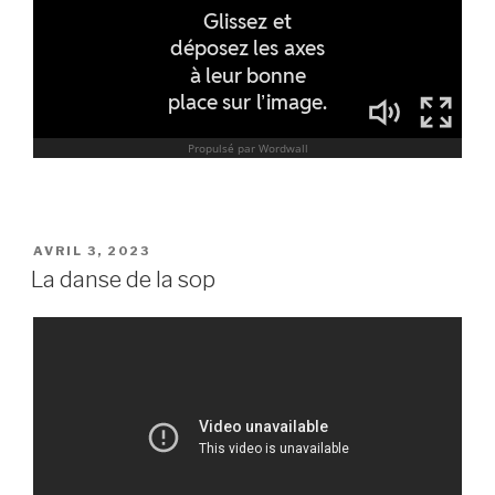
PUBLIÉ
AVRIL 3, 2023
LE
La danse de la sop