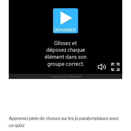
Apprenez plein de choses sur les jo paralympiques avec
ce quizz