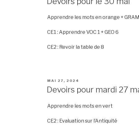
Devoirs pour le 30 mai
Apprendre les mots en orange + GRA
CE1 : Apprendre VOC 1 + GEO 6
CE2 : Revoir la table de 8
PUBLIÉ
MAI 27, 2024
LE
Devoirs pour mardi 27 m
Apprendre les mots en vert
CE2 : Evaluation sur l’Antiquité