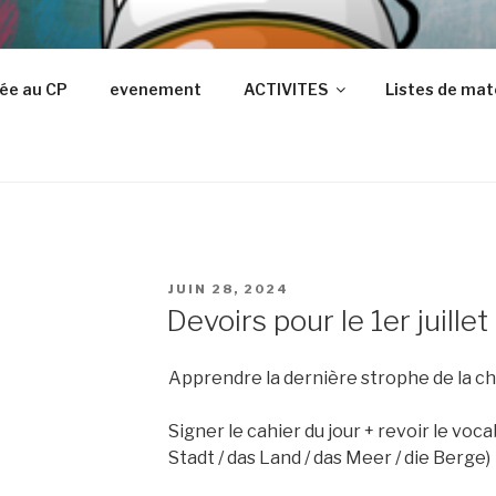
OC
ée au CP
evenement
ACTIVITES
Listes de mat
ts
PUBLIÉ
JUIN 28, 2024
LE
Devoirs pour le 1er juillet
Apprendre la dernière strophe de la c
Signer le cahier du jour + revoir le voca
Stadt / das Land / das Meer / die Berge)