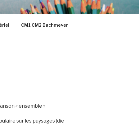
ériel
CM1 CM2 Bachmeyer
hanson « ensemble »
bulaire sur les paysages (die