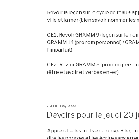
Revoir la leçon sur le cycle de l’eau + a
ville et la mer (bien savoir nommer les m
CE1 : Revoir GRAMM 9 (leçon sur le nom
GRAMM 14 (pronom personnel) / GRAMM
l’imparfait)
CE2 : Revoir GRAMM 5 (pronom personnel
(être et avoir et verbes en -er)
PUBLIÉ
JUIN 18, 2024
LE
Devoirs pour le jeudi 20 j
Apprendre les mots en orange + leçon su
dire les phrases et les écrire sans erre