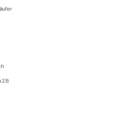
äufer
ch
 23)