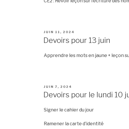
CE2 : Revoir leçon sur l’écriture des n
PUBLIÉ
JUIN 11, 2024
LE
Devoirs pour 13 juin
Apprendre les mots en jaune + leçon sur 
PUBLIÉ
JUIN 7, 2024
LE
Devoirs pour le lundi 10 j
Signer le cahier du jour
Ramener la carte d’identité