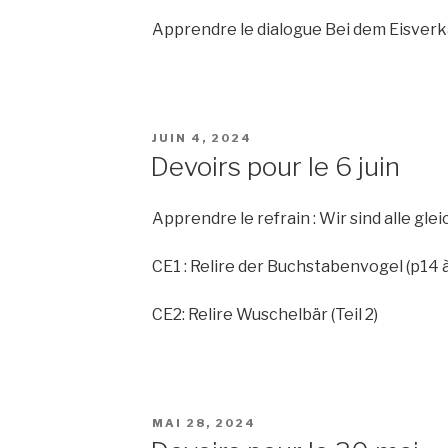
Apprendre le dialogue Bei dem Eisverk
PUBLIÉ
JUIN 4, 2024
LE
Devoirs pour le 6 juin
Apprendre le refrain : Wir sind alle glei
CE1 : Relire der Buchstabenvogel (p14 à
CE2: Relire Wuschelbär (Teil 2)
PUBLIÉ
MAI 28, 2024
LE