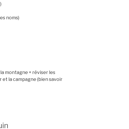
)
des noms)
n
la montagne + réviser les
er et la campagne (bien savoir
uin