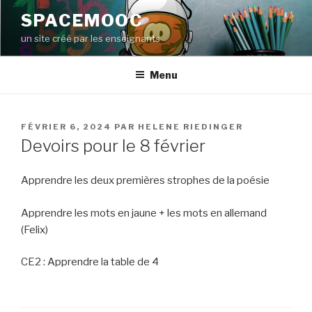
Aller
SPACEMOOC
au
un site créé par les enseignants
contenu
principal
Menu
PUBLIÉ
FÉVRIER 6, 2024
PAR
HELENE RIEDINGER
LE
Devoirs pour le 8 février
Apprendre les deux premières strophes de la poésie
Apprendre les mots en jaune + les mots en allemand
(Felix)
CE2 : Apprendre la table de 4