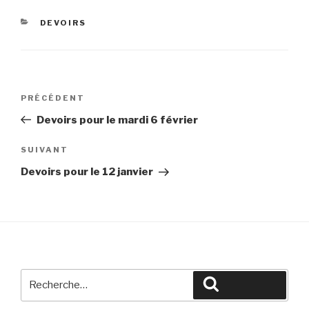
CATÉGORIES
DEVOIRS
Navigation
Article
PRÉCÉDENT
de
précédent
Devoirs pour le mardi 6 février
l’article
Article
SUIVANT
suivant
Devoirs pour le 12 janvier
Recherche
Recherche
pour