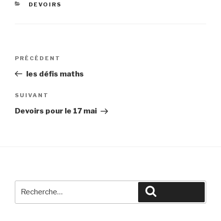
CATÉGORIES
DEVOIRS
Navigation
Article
PRÉCÉDENT
de
précédent
les défis maths
l’article
Article
SUIVANT
suivant
Devoirs pour le 17 mai
Recherche
Recherche
pour
: