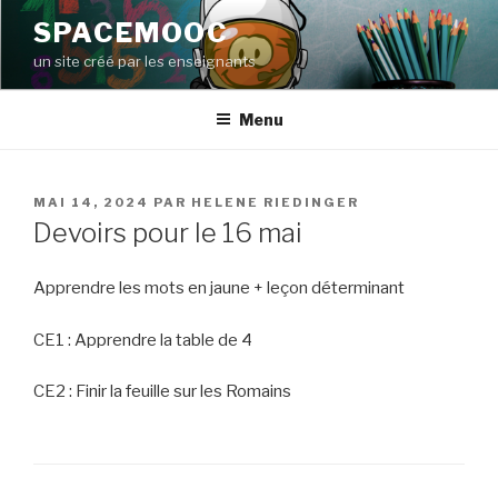
Aller
SPACEMOOC
au
un site créé par les enseignants
contenu
principal
Menu
PUBLIÉ
MAI 14, 2024
PAR
HELENE RIEDINGER
LE
Devoirs pour le 16 mai
Apprendre les mots en jaune + leçon déterminant
CE1 : Apprendre la table de 4
CE2 : Finir la feuille sur les Romains