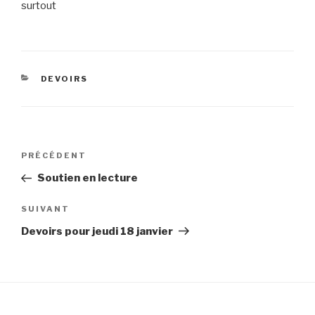
surtout
CATÉGORIES
DEVOIRS
Navigation
Article
PRÉCÉDENT
de
précédent
Soutien en lecture
l’article
Article
SUIVANT
suivant
Devoirs pour jeudi 18 janvier