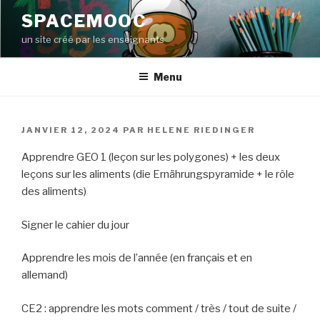
Aller
SPACEMOOC
au
un site créé par les enseignants
contenu
principal
Menu
PUBLIÉ
JANVIER 12, 2024
PAR
HELENE RIEDINGER
LE
Apprendre GEO 1 (leçon sur les polygones) + les deux
leçons sur les aliments (die Ernährungspyramide + le rôle
des aliments)
Signer le cahier du jour
Apprendre les mois de l’année (en français et en
allemand)
CE2 : apprendre les mots comment / très / tout de suite /