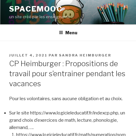
Aller
SPACEMOOC
au
un site créé par les enseignants
contenu
principal
Menu
PUBLIÉ
JUILLET 4, 2021
PAR
SANDRA HEIMBURGER
LE
CP Heimburger : Propositions de
travail pour s’entrainer pendant les
vacances
Pour les volontaires, sans aucune obligation et au choix.
Sur le site https://www.logicieleducatif.fr/indexcp.php, un
grand choix d’exercices de math, lecture, phonologie,
allemand, ….
https://www.logicieleducatif.fr/math/numeration/nom