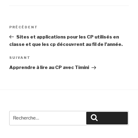
Navigation
Article
PRÉCÉDENT
de
précédent
Sites et applications pour les CP utilisés en
l’article
classe et que les cp découvrent au fil de l’année.
Article
SUIVANT
suivant
Apprendre à lire au CP avec Timini
Recherche
Recherche
pour
: