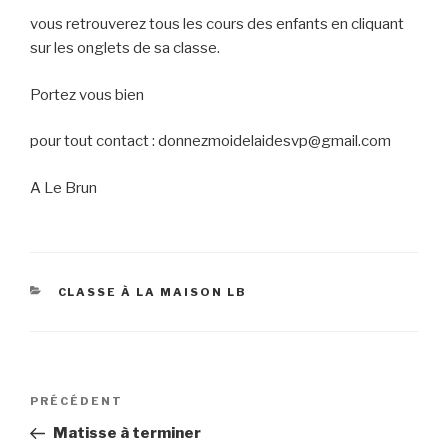
vous retrouverez tous les cours des enfants en cliquant
sur les onglets de sa classe.
Portez vous bien
pour tout contact : donnezmoidelaidesvp@gmail.com
A Le Brun
CATÉGORIES
CLASSE À LA MAISON LB
Navigation
Article
PRÉCÉDENT
de
précédent
Matisse à terminer
l’article