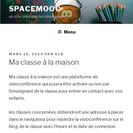
Aller
SPACEMOOC
au
un site créé par les enseignants
contenu
principal
Menu
PUBLIÉ
MARS 16, 2020
PAR
ALB
LE
Ma classe à la maison
Ma classe à la maison est une plateforme de
visioconférence qui pourra être activée ou non par
l’enseignant de la classe pour entrer en contact avec vos
enfants.
les classes concernées obtiendront une adresse à placer
dans le navigateur pour rejoindre la visioconférence sur le
blog de la classe avec l’heure et la date de connexion.