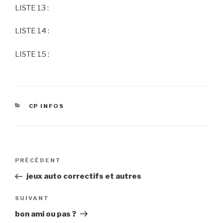
LISTE 13 :
LISTE 14 :
LISTE 15 :
CATÉGORIES
CP INFOS
Navigation
Article
PRÉCÉDENT
de
précédent
jeux auto correctifs et autres
l’article
Article
SUIVANT
suivant
bon ami ou pas ?