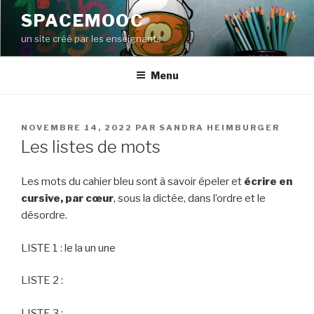
Aller
SPACEMOOC
au
un site créé par les enseignants
contenu
principal
Menu
PUBLIÉ
NOVEMBRE 14, 2022
PAR
SANDRA HEIMBURGER
LE
Les listes de mots
Les mots du cahier bleu sont à savoir épeler et
écrire en
cursive, par cœur
, sous la dictée, dans l’ordre et le
désordre.
LISTE 1 : le la un une
LISTE 2 :
LISTE 3 :