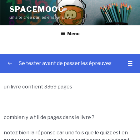
Aller
SPACEMOOC
au
un site créé par les enseignants
contenu
principal
Menu
Se tester avant de passer les épreuves
probleme test
0/2
un livre contient 3369 pages
test comme en vrai
0/2
livres
00:00
combien y a t il de pages dans le livre ?
pages
notez bien la réponse car une fois que le quizz est en