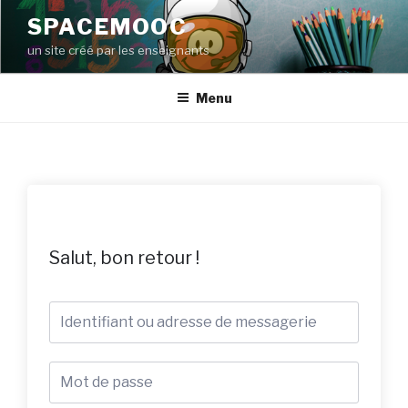
Aller
SPACEMOOC
au
un site créé par les enseignants
contenu
principal
Menu
Salut, bon retour !