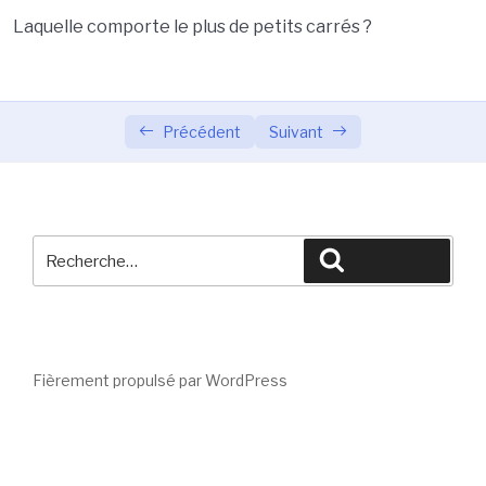
Laquelle comporte le plus de petits carrés ?
Fusées
0/2
King Kong
0/2
Précédent
Suivant
Promenade du lapin
0/2
Carré de canard
0/2
Recherche
Carré de canard
Recherche
pour
:
Carré de canard
Former un rectangle
0/2
Fièrement propulsé par WordPress
Dans la boite
0/2
Des cases
0/2