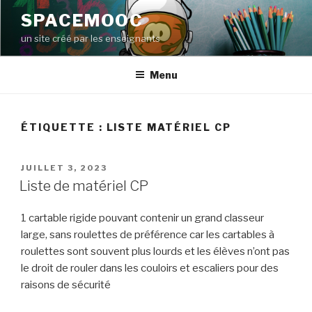
Aller
SPACEMOOC
au
un site créé par les enseignants
contenu
principal
Menu
ÉTIQUETTE :
LISTE MATÉRIEL CP
PUBLIÉ
JUILLET 3, 2023
LE
Liste de matériel CP
1 cartable rigide pouvant contenir un grand classeur
large, sans roulettes de préférence car les cartables à
roulettes sont souvent plus lourds et les élèves n’ont pas
le droit de rouler dans les couloirs et escaliers pour des
raisons de sécurité