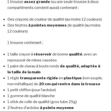
1 trousse
assez grande
(ou une seule trousse à deux
compartiments convient aussi) contenant :
Des crayons de couleur de qualité (au moins 12 couleurs)
Des feutres
à pointes moyennes
de qualité (au moins
12 couleurs)
1 trousse contenant :
1 taille crayon à
réservoir
de bonne
qualité
, avec un
repoussoir de mines cassées
1 paire de ciseau à bouts ronds
de qualité, adaptée à
la taille de la main
1 règle
transparente
rigide
en
plastique
(non souple,
non métallique) de
20 cm qui rentre dans la trousse
1 petit chiffon (pour l’ardoise)
1 gomme de qualité blanche
1 stick de colle de qualité (gros tube 25g)
2 feutres d’ardoise
à pointe moyenne