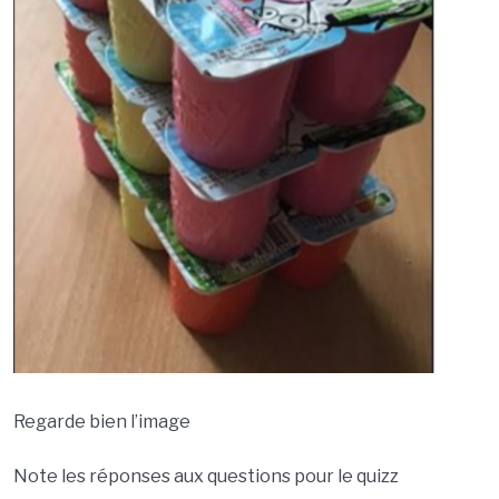
La vache
0/2
Lego
0/2
Les tomates
0/2
A table
0/2
Jetons
0/2
Dans le train
0/2
Déplacement
0/2
Regarde bien l’image
Note les réponses aux questions pour le quizz